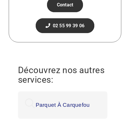
Contact
02 55 99 39 06
Découvrez nos autres
services:
Parquet À Carquefou
Par