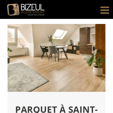
Passer
au
contenu
PARQUET À SAINT-